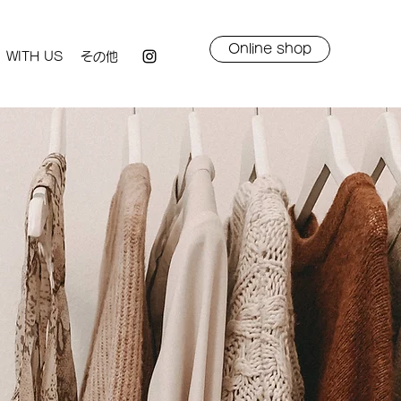
Online shop
WITH US
その他